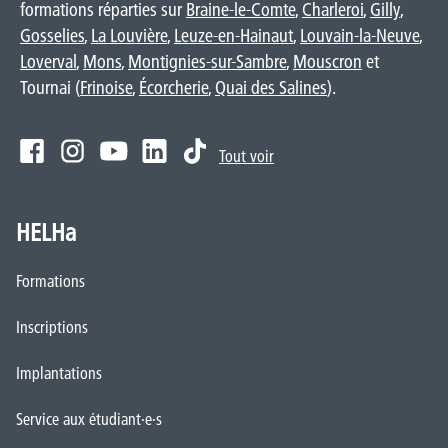
formations réparties sur
Braine-le-Comte
,
Charleroi
,
Gilly
,
Gosselies
,
La Louvière
,
Leuze-en-Hainaut
,
Louvain-la-Neuve
,
Loverval
,
Mons
,
Montignies-sur-Sambre
,
Mouscron
et
Tournai (
Frinoise
,
Écorcherie
,
Quai des Salines
).
Tout voir
HELHa
Formations
Inscriptions
Implantations
Service aux étudiant·e·s