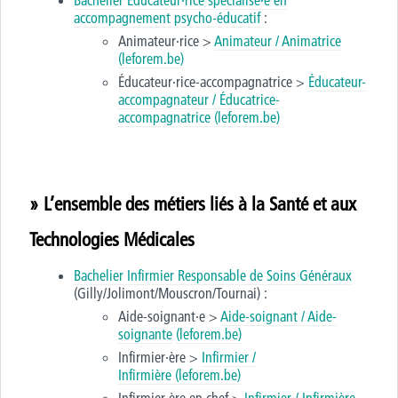
Bachelier Éducateur·rice spécialisé·e en
accompagnement psycho-éducatif
:
Animateur·rice >
Animateur / Animatrice
(leforem.be)
Éducateur·rice-accompagnatrice >
Éducateur-
accompagnateur / Éducatrice-
accompagnatrice
(leforem.be)
» L’ensemble des métiers liés à la Santé et aux
Technologies Médicales
Bachelier Infirmier Responsable de Soins Généraux
(Gilly/Jolimont/Mouscron/Tournai) :
Aide-soignant·e >
Aide-soignant / Aide-
soignante
(leforem.be)
Infirmier·ère >
Infirmier /
Infirmière
(leforem.be)