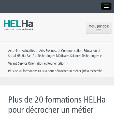
Interne
Alumni
Menu principal
International website
Formations
Institution
Accueil
»
Actualités
»
Arts, Business et Communication
,
Éducation et
Formation continue et Recherche
Implantations
Social
,
HELHa
,
Santé et Technologies Médicales
,
Sciences, Technologies et
Vivant
,
Service Orientation et Réorientation
»
Offres d’emploi
Service aux étudiants
Plus de 20 formations HELHa pour décrocher un métier (très) recherché
Contact
OEH
Presse
Rencontrez-nous
Plus de 20 formations HELHa
Inscriptions
pour décrocher un métier