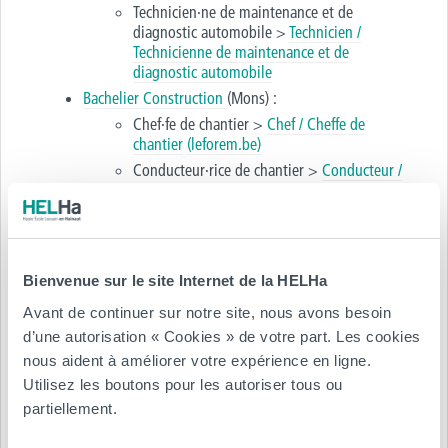
Technicien·ne de maintenance et de
diagnostic automobile >
Technicien /
Technicienne de maintenance et de
diagnostic automobile
Bachelier Construction
(Mons) :
Chef·fe de chantier >
Chef / Cheffe de
chantier
(leforem.be)
Conducteur·rice de chantier >
Conducteur /
Conductrice de chantier (leforem.be)
Dessinateur·rice de la construction >
Dessinateur / Dessinatrice de la construction
(leforem.be)
Bienvenue sur le site Internet de la HELHa
Bachelier Domotique
(Charleroi) :
Installateur·rice de systèmes de sécurité >
Avant de continuer sur notre site, nous avons besoin
Installateur / Installatrice de systèmes de
d’une autorisation « Cookies » de votre part. Les cookies
sécurité (leforem.be)
nous aident à améliorer votre expérience en ligne.
Installateur·rice électricien·ne >
Installateur
Utilisez les boutons pour les autoriser tous ou
électricien / Installatrice électricienne
partiellement.
(leforem.be)
Technicien·ne en électricité industrielle
>