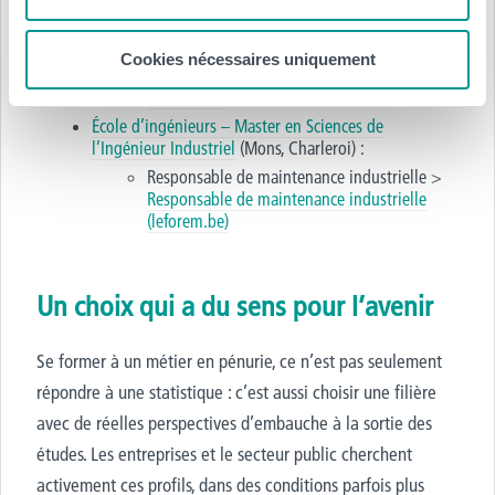
Electromécanicien industriel /
Electromécanicienne industrielle (leforem.be)
Technicien·ne de maintenance industrielle >
Cookies nécessaires uniquement
Technicien / Technicienne de maintenance
industrielle
École d’ingénieurs – Master en Sciences de
l’Ingénieur Industriel
(Mons, Charleroi) :
Responsable de maintenance industrielle
>
Responsable de maintenance industrielle
(leforem.be)
Un choix qui a du sens pour l’avenir
Se former à un métier en pénurie, ce n’est pas seulement
répondre à une statistique : c’est aussi choisir une filière
avec de réelles perspectives d’embauche à la sortie des
études. Les entreprises et le secteur public cherchent
activement ces profils, dans des conditions parfois plus