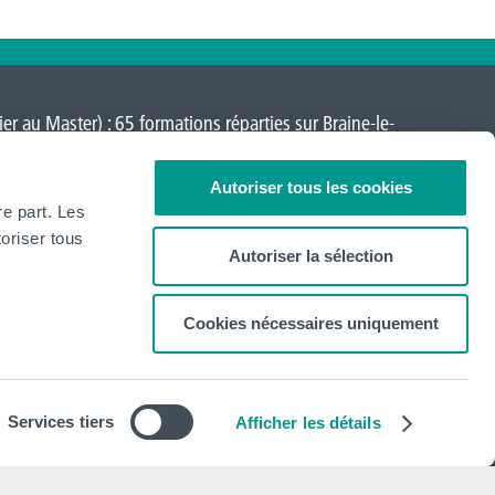
er au Master) : 65 formations réparties sur
Braine-le-
a-Neuve
,
Loverval
,
Mons
,
Montignies-sur-Sambre
,
Autoriser tous les cookies
re part. Les
oriser tous
Autoriser la sélection
Cookies nécessaires uniquement
Newsletter
S'abonner
Services tiers
Afficher les détails
Mentions légales