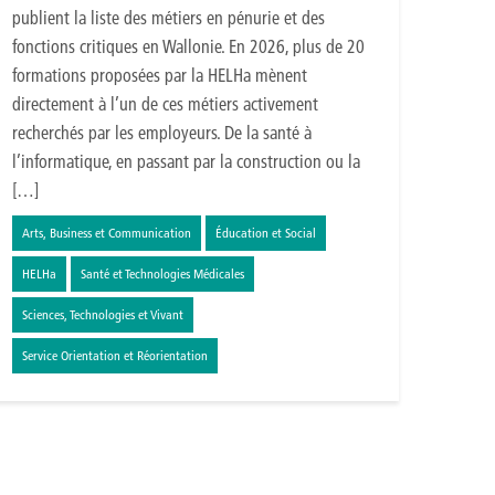
publient la liste des métiers en pénurie et des
fonctions critiques en Wallonie. En 2026, plus de 20
formations proposées par la HELHa mènent
directement à l’un de ces métiers activement
recherchés par les employeurs. De la santé à
l’informatique, en passant par la construction ou la
[…]
Arts, Business et Communication
Éducation et Social
HELHa
Santé et Technologies Médicales
Sciences, Technologies et Vivant
Service Orientation et Réorientation