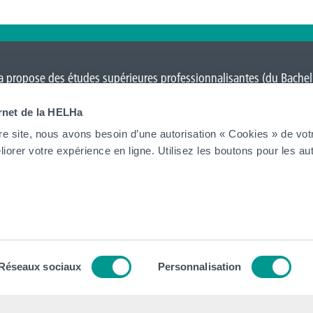
 propose des études supérieures professionnalisantes (du Bacheli
Charleroi
,
Gilly
,
Gosselies
,
La Louvière
,
Leuze-en-Hainaut
,
Louvain-l
ernet de la HELHa
on
et Tournai (
Frinoise
,
Écorcherie
,
Quai des Salines
).
re site, nous avons besoin d’une autorisation « Cookies » de vot
iorer votre expérience en ligne. Utilisez les boutons pour les aut
Tout voir
tion
Contacts
tégique
Nos secrétariats
Réseaux sociaux
Personnalisation
 Collège et Organe de Gestion
Rencontrez-nous
ion institutionnel
Autorités