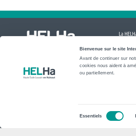
La HELHa
Comte
,
Bienvenue sur le site Int
Mouscr
Avant de continuer sur not
International
cookies nous aident à amél
website
ou partiellement.
HELHa
Institu
Formations
Plan stra
Sélection
Essentiels
Inscriptions
Conseils,
du
consentement
Implantations
Plan d'act