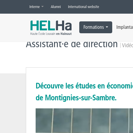
Interne
Alumni
International website
Accueil
»
Option médical
»
Vidéos
Formations
Implanta
Assistant·e de direction
Vidéo
Découvre les études en économie
de Montignies-sur-Sambre.
Lecteur
vidéo