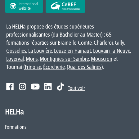
International
website
La HELHa propose des études supérieures
professionnalisantes (du Bachelier au Master) : 65
formations réparties sur
Braine-le-Comte
,
Charleroi
,
Gilly
,
Gosselies
,
La Louvière
,
Leuze-en-Hainaut
,
Louvain-la-Neuve
,
Loverval
,
Mons
,
Montignies-sur-Sambre
,
Mouscron
et
Tournai (
Frinoise
,
Écorcherie
,
Quai des Salines
).
Tout voir
HELHa
Formations