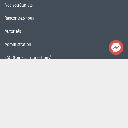
Nos secrétariats
Rencontrez-nous
Autorités
Administration
FAQ (Foires aux questions)
Presse
Espace Emploi
Étudiant·e·s
La HELHa recrute
JobDay