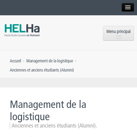
Interne
Alumni
Menu principal
International website
Formations
Institution
Accueil
»
Management de la logistique
»
Formation continue et Recherche
Implantations
Anciennes et anciens étudiants (Alumni)
Offres d’emploi
Service aux étudiants
Contact
OEH
Presse
Management de la
Rencontrez-nous
logistique
Anciennes et anciens étudiants (Alumni).
Inscriptions