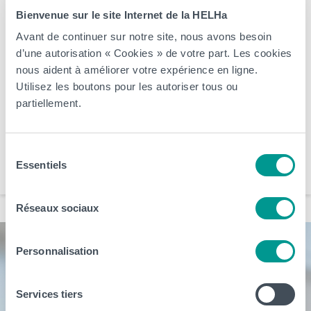
Bienvenue sur le site Internet de la HELHa
> Les différentes implantations et campus de la Haute École sont
Avant de continuer sur notre site, nous avons besoin
fermés jusqu’au 16 août 2026 inclus. Nos équipes prennent un
d’une autorisation « Cookies » de votre part. Les cookies
peu de repos pour vous revenir en pleine forme à la rentrée !
nous aident à améliorer votre expérience en ligne.
Cependant, notre plateforme d’inscription en ligne reste bien
Utilisez les boutons pour les autoriser tous ou
accessible via l’onglet inscription. Il est donc possible de débuter
partiellement.
une inscription pour […]
Arts, Business et Communication
CeREF
Éducation et Social
HELHa
Sélection
Essentiels
Santé et Technologies Médicales
Sciences, Technologies et Vivant
du
consentement
Réseaux sociaux
Personnalisation
Services tiers