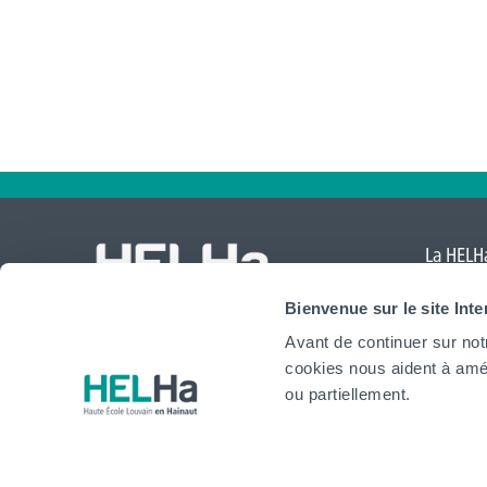
La HELHa
Comte
,
Bienvenue sur le site Int
Mouscr
Avant de continuer sur not
International
cookies nous aident à amél
website
ou partiellement.
HELHa
Institu