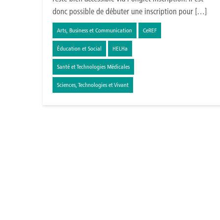
donc possible de débuter une inscription pour […]
Arts, Business et Communication
CeREF
Éducation et Social
HELHa
Santé et Technologies Médicales
Sciences, Technologies et Vivant