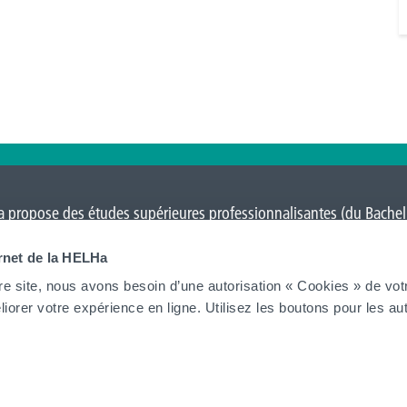
 propose des études supérieures professionnalisantes (du Bacheli
Charleroi
,
Gilly
,
Gosselies
,
La Louvière
,
Leuze-en-Hainaut
,
Louvain-l
ernet de la HELHa
on
et Tournai (
Frinoise
,
Écorcherie
,
Quai des Salines
).
re site, nous avons besoin d’une autorisation « Cookies » de vot
iorer votre expérience en ligne. Utilisez les boutons pour les aut
Tout voir
tion
Contacts