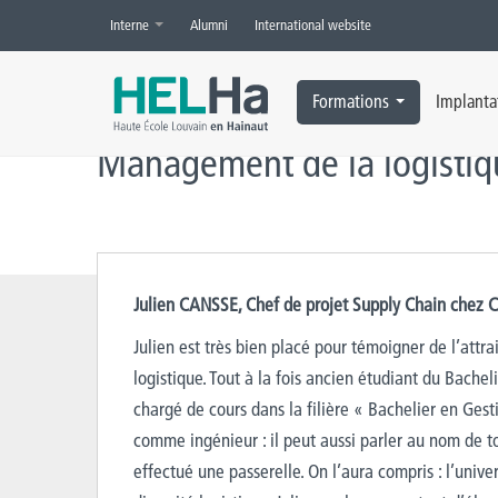
Interne
Alumni
International website
Accueil
»
Management de la logistique
»
Profils d’anciens étudiants
Formations
Implanta
Management de la logisti
Julien CANSSE, Chef de projet Supply Chain ch
Julien est très bien placé pour témoigner de l’attr
logistique. Tout à la fois ancien étudiant du Bachel
chargé de cours dans la filière « Bachelier en Gesti
comme ingénieur : il peut aussi parler au nom de to
effectué une passerelle. On l’aura compris : l’unive