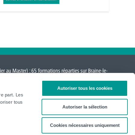
er au Master) : 65 formations réparties sur
Braine-le-
a-Neuve
,
Loverval
,
Mons
,
Montignies-sur-Sambre
,
Autoriser tous les cookies
re part. Les
oriser tous
Autoriser la sélection
Cookies nécessaires uniquement
Newsletter