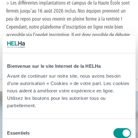
> Les différentes implantations et campus de la Haute École sont
fermés jusqu’au 16 août 2026 inclus. Nos équipes prennent un
peu de repos pour vous revenir en pleine forme à la rentrée !
Cependant, notre plateforme d’inscription en ligne reste bien
accessible via l’onglet inscription. Il est donc possible de débuter
une inscription pour […]
Arts, Business et Communication
CeREF
Éducation et Social
HELHa
Bienvenue sur le site Internet de la HELHa
Santé et Technologies Médicales
Sciences, Technologies et Vivant
Avant de continuer sur notre site, nous avons besoin
d’une autorisation « Cookies » de votre part. Les cookies
nous aident à améliorer votre expérience en ligne.
Utilisez les boutons pour les autoriser tous ou
partiellement.
Sélection
Essentiels
du