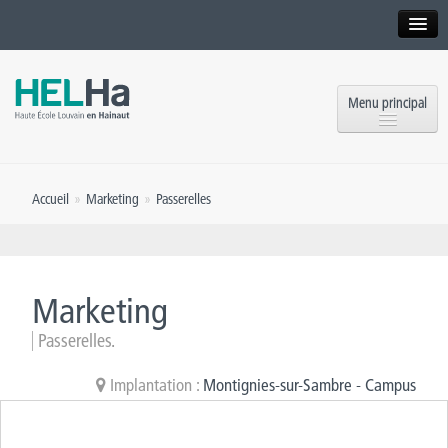
Interne
Alumni
Menu principal
International website
Formations
Institution
Accueil
»
Marketing
»
Passerelles
Formation continue et Recherche
Implantations
Offres d’emploi
Service aux étudiants
Contact
Marketing
OEH
Presse
Passerelles.
Rencontrez-nous
Implantation :
Montignies-sur-Sambre - Campus
Inscriptions