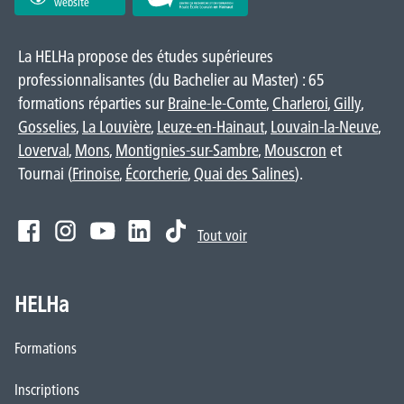
website
La HELHa propose des études supérieures
professionnalisantes (du Bachelier au Master) : 65
formations réparties sur
Braine-le-Comte
,
Charleroi
,
Gilly
,
Gosselies
,
La Louvière
,
Leuze-en-Hainaut
,
Louvain-la-Neuve
,
Loverval
,
Mons
,
Montignies-sur-Sambre
,
Mouscron
et
Tournai (
Frinoise
,
Écorcherie
,
Quai des Salines
).
Tout voir
HELHa
Formations
Inscriptions