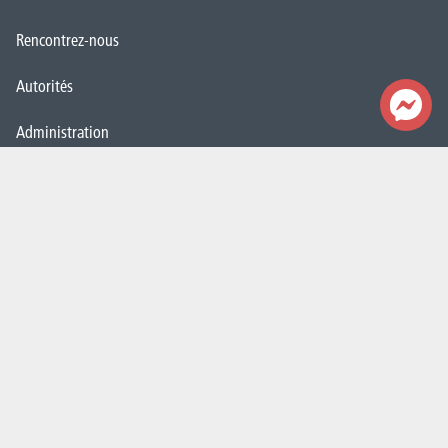
Rencontrez-nous
Autorités
Administration
FAQ (Foires aux questions)
Presse
Espace Emploi
Étudiant·e·s
La HELHa recrute
JobDay