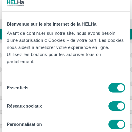
à notre newsletter
Bienvenue sur le site Internet de la HELHa
Avant de continuer sur notre site, nous avons besoin
Accueil
d’une autorisation « Cookies » de votre part. Les cookies
nous aident à améliorer votre expérience en ligne.
Programme des cours
Utilisez les boutons pour les autoriser tous ou
partiellement.
Étudier à l’étranger
Métiers, débouchés
Sélection
Essentiels
du
Inscriptions
consentement
Démarche qualité
Réseaux sociaux
Anciennes et anciens étudiants (Alumni)
Personnalisation