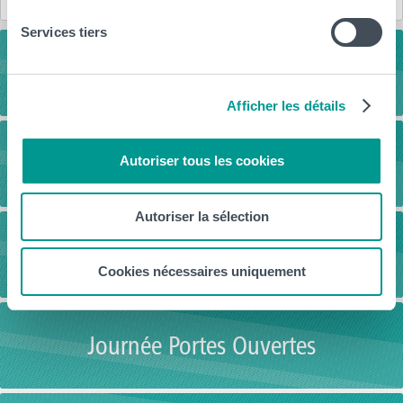
Nous contacter
Services tiers
Télécharge la brochure
Afficher les détails
Cours préparatoires
Autoriser tous les cookies
Autoriser la sélection
Cours Ouverts
Cookies nécessaires uniquement
Journée Portes Ouvertes