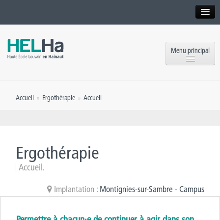
Interne
Alumni
Menu principal
International website
Formations
Institution
Accueil
»
Ergothérapie
»
Accueil
Formation continue et Recherche
Implantations
Offres d’emploi
Service aux étudiants
Contact
Ergothérapie
OEH
Presse
Accueil.
Rencontrez-nous
Implantation :
Montignies-sur-Sambre - Campus
Inscriptions
Permettre à chacun·e de continuer à agir dans son