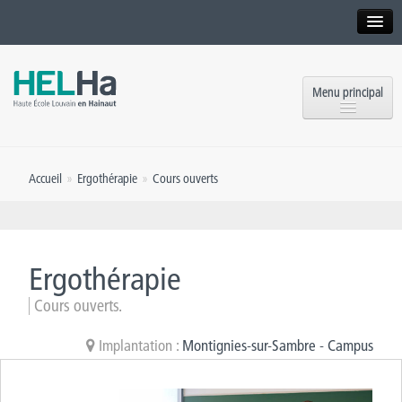
Interne
Alumni
Menu principal
International website
Formations
Institution
Accueil
»
Ergothérapie
»
Cours ouverts
Formation continue et Recherche
Implantations
Offres d’emploi
Service aux étudiants
Contact
Ergothérapie
OEH
Presse
Cours ouverts.
Rencontrez-nous
Implantation :
Montignies-sur-Sambre - Campus
Inscriptions