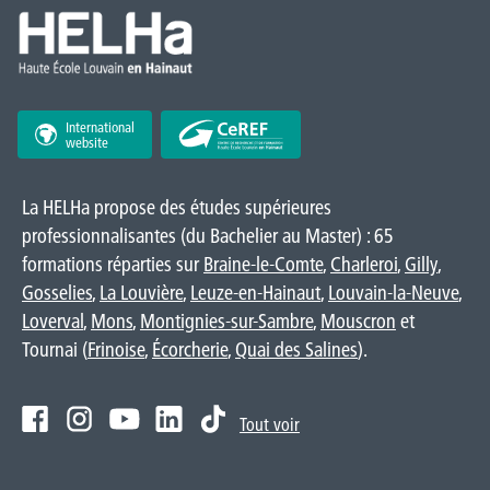
International
website
La HELHa propose des études supérieures
professionnalisantes (du Bachelier au Master) : 65
formations réparties sur
Braine-le-Comte
,
Charleroi
,
Gilly
,
Gosselies
,
La Louvière
,
Leuze-en-Hainaut
,
Louvain-la-Neuve
,
Loverval
,
Mons
,
Montignies-sur-Sambre
,
Mouscron
et
Tournai (
Frinoise
,
Écorcherie
,
Quai des Salines
).
Tout voir