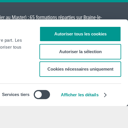
er au Master) : 65 formations réparties sur
Braine-le-
a-Neuve
,
Loverval
,
Mons
,
Montignies-sur-Sambre
,
Autoriser tous les cookies
re part. Les
oriser tous
Autoriser la sélection
Cookies nécessaires uniquement
Newsletter
S'abonner
Services tiers
Afficher les détails
Mentions légales
Déclaration de politique de vie privée
Politique d'utilisation des cookies