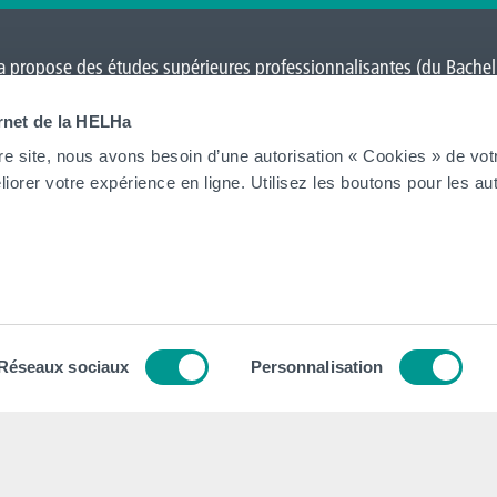
 propose des études supérieures professionnalisantes (du Bacheli
Charleroi
,
Gilly
,
Gosselies
,
La Louvière
,
Leuze-en-Hainaut
,
Louvain-l
ernet de la HELHa
on
et Tournai (
Frinoise
,
Écorcherie
,
Quai des Salines
).
re site, nous avons besoin d’une autorisation « Cookies » de vot
iorer votre expérience en ligne. Utilisez les boutons pour les aut
Tout voir
tion
Contacts
tégique
Nos secrétariats
Réseaux sociaux
Personnalisation
 Collège et Organe de Gestion
Rencontrez-nous
ion institutionnel
Autorités
dagogique, Social et Culturel
Administration
 général des Études (RGE)
FAQ (Foires aux questions)