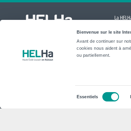
La HELHa
Comte
,
Bienvenue sur le site Int
Mouscr
Avant de continuer sur not
International
cookies nous aident à amél
website
ou partiellement.
HELHa
Institu
Formations
Plan stra
Sélection
Essentiels
Inscriptions
Conseils,
du
consentement
Implantations
Plan d'act
Service aux étudiant·e·s
Projet Pé
Organisation des étudiant·e·s (OEH)
Règlement