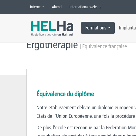
Interne
Alumni
International website
Accueil
»
Ergothérapie
»
Equivalence française
Formations
Implanta
Ergothérapie
Equivalence française.
Équivalence du diplôme
Notre établissement délivre un diplôme européen v
Etats de l’Union Européenne, une fois la procédure
De plus, l’école est reconnue par la Fédération Mo
le souhaitez, de postuler à tout emploi dans n’impo