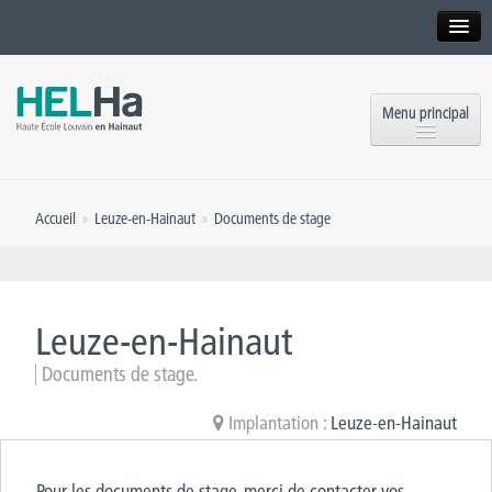
Interne
Alumni
Menu principal
International website
Formations
Institution
Accueil
»
Leuze-en-Hainaut
»
Documents de stage
Formation continue et Recherche
Implantations
Offres d’emploi
Service aux étudiants
Contact
Leuze-en-Hainaut
OEH
Presse
Documents de stage.
Rencontrez-nous
Implantation :
Leuze-en-Hainaut
Inscriptions
Pour les documents de stage, merci de contacter vos