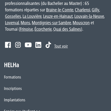
professionnalisantes (du Bachelier au Master) : 65
formations réparties sur
Braine-le-Comte
,
Charleroi
,
Gilly
,
Gosselies
,
La Louvière
,
Leuze-en-Hainaut
,
Louvain-la-Neuve
,
Loverval
,
Mons
,
Montignies-sur-Sambre
,
Mouscron
et
Tournai (
Frinoise
,
Écorcherie
,
Quai des Salines
).
Tout voir
HELHa
Formations
Inscriptions
Implantations