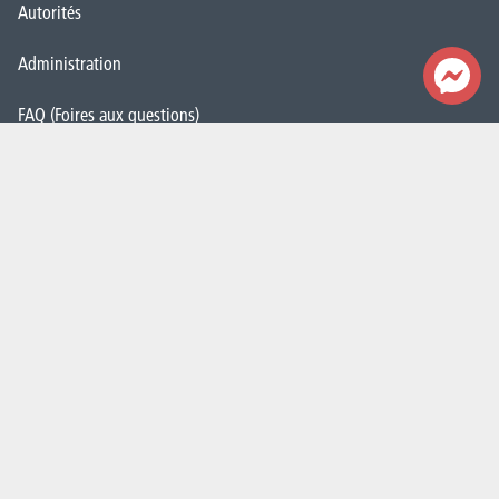
Autorités
Administration
FAQ (Foires aux questions)
Presse
Espace Emploi
Étudiant·e·s
La HELHa recrute
JobDay
Newsletter