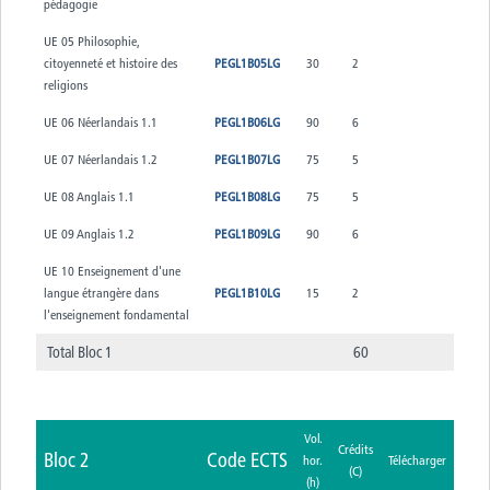
pédagogie
UE 05 Philosophie,
citoyenneté et histoire des
PEGL1B05LG
30
2
religions
UE 06 Néerlandais 1.1
PEGL1B06LG
90
6
UE 07 Néerlandais 1.2
PEGL1B07LG
75
5
UE 08 Anglais 1.1
PEGL1B08LG
75
5
UE 09 Anglais 1.2
PEGL1B09LG
90
6
UE 10 Enseignement d'une
langue étrangère dans
PEGL1B10LG
15
2
l'enseignement fondamental
Total Bloc 1
60
Vol.
Crédits
Bloc 2
Code ECTS
hor.
Télécharger
(C)
(h)