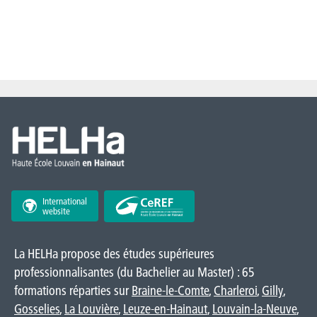
International
website
La HELHa propose des études supérieures
professionnalisantes (du Bachelier au Master) : 65
formations réparties sur
Braine-le-Comte
,
Charleroi
,
Gilly
,
Gosselies
,
La Louvière
,
Leuze-en-Hainaut
,
Louvain-la-Neuve
,