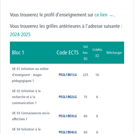
Vous trouverez le profil d'enseignement sur
ce lien →
.
Vous trouverez les grilles antérieures à l'adresse suivante :
2024-2025
Vol.
Crédits
Bloc 1
Code ECTS
hor.
Télécharger
(C)
(h)
UE 01 Initiation au métier
d'enseignant - stages
PEGL1B01LG
225
16
pédagogiques 1
UE 02 Initiation à la
recherche et à la
PEGL1B02LG
75
6
communication 1
UE 03 Connaissances socio-
PEGL1B03LG
60
6
affectives 1
UE 04 Initiation à la
PEGL1B04LG
60
6