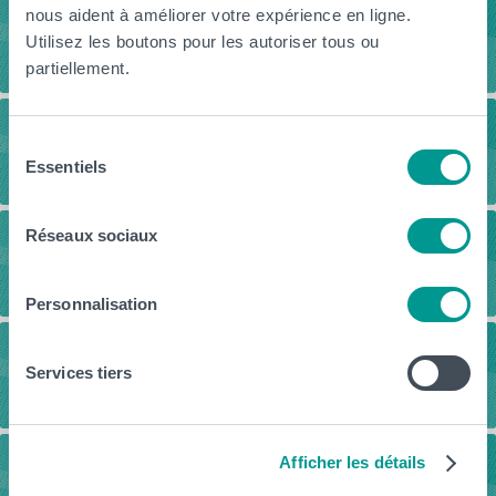
nous aident à améliorer votre expérience en ligne.
Télécharge la brochure
Utilisez les boutons pour les autoriser tous ou
partiellement.
Cours ouverts
Sélection
Essentiels
du
consentement
Réseaux sociaux
Journée Portes Ouvertes
Personnalisation
Vidéos
Services tiers
Afficher les détails
RFIE (réforme) : plus d'infos