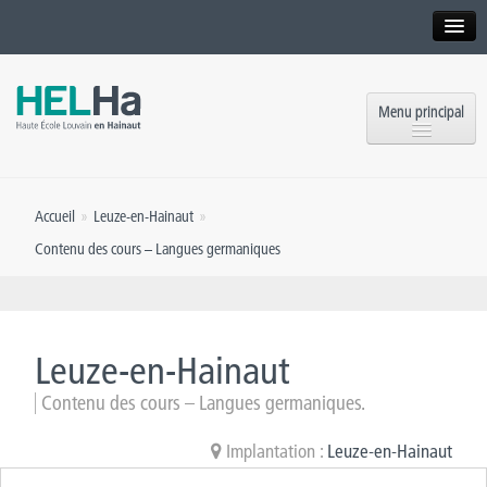
Interne
Alumni
Menu principal
International website
Formations
Institution
Accueil
»
Leuze-en-Hainaut
»
Formation continue et Recherche
Implantations
Contenu des cours – Langues germaniques
Offres d’emploi
Service aux étudiants
Contact
OEH
Presse
Leuze-en-Hainaut
Rencontrez-nous
Contenu des cours – Langues germaniques.
Inscriptions
Implantation :
Leuze-en-Hainaut