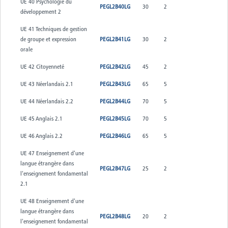
UE 40 Psychologie du
PEGL2B40LG
30
2
développement 2
UE 41 Techniques de gestion
de groupe et expression
PEGL2B41LG
30
2
orale
UE 42 Citoyenneté
PEGL2B42LG
45
2
UE 43 Néerlandais 2.1
PEGL2B43LG
65
5
UE 44 Néerlandais 2.2
PEGL2B44LG
70
5
UE 45 Anglais 2.1
PEGL2B45LG
70
5
UE 46 Anglais 2.2
PEGL2B46LG
65
5
UE 47 Enseignement d'une
langue étrangère dans
PEGL2B47LG
25
2
l'enseignement fondamental
2.1
UE 48 Enseignement d'une
langue étrangère dans
PEGL2B48LG
20
2
l'enseignement fondamental