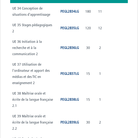
UE 34 Conception de
PEGL2B34LG
180
11
situations d'apprentissage
UE 35 Stages pédagogiques
PEGL2B35LG
120
12
2
UE 36 Initiation à la
recherche et à la
PEGL2B36LG
30
2
communication 2
UE 37 Utilisation de
l'ordinateur et apport des
PEGL2B37LG
15
1
médias et des TIC en
enseignement 2
UE 38 Maîtrise orale et
écrite de la langue française
PEGL2B38LG
15
1
2.1
UE 39 Maîtrise orale et
écrite de la langue française
PEGL2B39LG
30
2
2.2