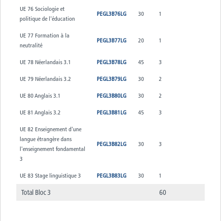
UE 76 Sociologie et
PEGL3B76LG
30
1
politique de l'éducation
UE 77 Formation à la
PEGL3B77LG
20
1
neutralité
UE 78 Néerlandais 3.1
PEGL3B78LG
45
3
UE 79 Néerlandais 3.2
PEGL3B79LG
30
2
UE 80 Anglais 3.1
PEGL3B80LG
30
2
UE 81 Anglais 3.2
PEGL3B81LG
45
3
UE 82 Enseignement d'une
langue étrangère dans
PEGL3B82LG
30
3
l'enseignement fondamental
3
UE 83 Stage linguistique 3
PEGL3B83LG
30
1
Total Bloc 3
60