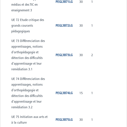
PEGL3B71LG
30
1
médias et des TIC en
enseignement 3
UE 72 Etude critique des
grands courants
PEGL3B72LG
30
1
pédagogiques
UE 73 Différenciation des
apprentissages, notions
d'orthopédagogie et
PEGL3B73LG
30
2
détection des difficultés
d'apprentissage et leur
remédiation 3.1
UE 74 Différenciation des
apprentissages, notions
d'orthopédagogie et
PEGL3B74LG
15
1
détection des difficultés
d'apprentissage et leur
remédiation 3.2
UE 75 Initiation aux arts et
PEGL3B75LG
30
1
à la culture