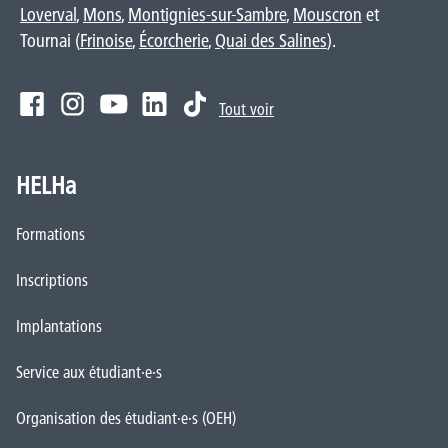
Loverval
,
Mons
,
Montignies-sur-Sambre
,
Mouscron
et
Tournai (
Frinoise
,
Écorcherie
,
Quai des Salines
).
Tout voir
HELHa
Formations
Inscriptions
Implantations
Service aux étudiant·e·s
Organisation des étudiant·e·s (OEH)