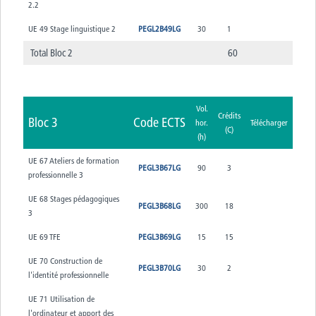
2.2
UE 49 Stage linguistique 2
PEGL2B49LG
30
1
Total Bloc 2
60
Vol.
Crédits
Bloc 3
Code ECTS
hor.
Télécharger
(C)
(h)
UE 67 Ateliers de formation
PEGL3B67LG
90
3
professionnelle 3
UE 68 Stages pédagogiques
PEGL3B68LG
300
18
3
UE 69 TFE
PEGL3B69LG
15
15
UE 70 Construction de
PEGL3B70LG
30
2
l'identité professionnelle
UE 71 Utilisation de
l'ordinateur et apport des