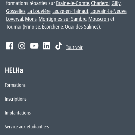
formations réparties sur
Braine-le-Comte
,
Charleroi
,
Gilly
,
Gosselies
,
La Louvière
,
Leuze-en-Hainaut
,
Louvain-la-Neuve
,
Loverval
,
Mons
,
Montignies-sur-Sambre
,
Mouscron
et
Tournai (
Frinoise
,
Écorcherie
,
Quai des Salines
).
Tout voir
HELHa
Formations
Inscriptions
Implantations
Service aux étudiant·e·s