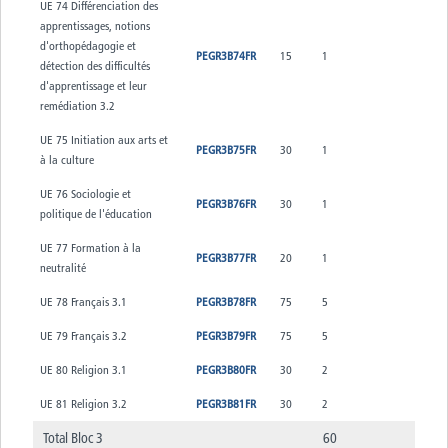
UE 74 Différenciation des
apprentissages, notions
d'orthopédagogie et
PEGR3B74FR
15
1
détection des difficultés
d'apprentissage et leur
remédiation 3.2
UE 75 Initiation aux arts et
PEGR3B75FR
30
1
à la culture
UE 76 Sociologie et
PEGR3B76FR
30
1
politique de l'éducation
UE 77 Formation à la
PEGR3B77FR
20
1
neutralité
UE 78 Français 3.1
PEGR3B78FR
75
5
UE 79 Français 3.2
PEGR3B79FR
75
5
UE 80 Religion 3.1
PEGR3B80FR
30
2
UE 81 Religion 3.2
PEGR3B81FR
30
2
Total Bloc 3
60