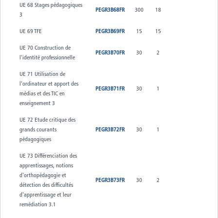
UE 68 Stages pédagogiques
PEGR3B68FR
300
18
3
UE 69 TFE
PEGR3B69FR
15
15
UE 70 Construction de
PEGR3B70FR
30
2
l'identité professionnelle
UE 71 Utilisation de
l'ordinateur et apport des
PEGR3B71FR
30
1
médias et des TIC en
enseignement 3
UE 72 Etude critique des
grands courants
PEGR3B72FR
30
1
pédagogiques
UE 73 Différenciation des
apprentissages, notions
d'orthopédagogie et
PEGR3B73FR
30
2
détection des difficultés
d'apprentissage et leur
remédiation 3.1