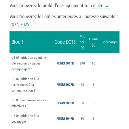
Vous trouverez le profil d'enseignement sur
ce lien →
.
Vous trouverez les grilles antérieures à l'adresse suivante :
2024-2025
Vol.
Crédits
Bloc 1
Code ECTS
hor.
Télécharger
(C)
(h)
UE 01 Initiation au métier
d'enseignant - stages
PEGR1B01FR
240
16
pédagogiques 1
UE 02 Initiation à la
recherche et à la
PEGR1B02FR
75
6
communication 1
UE 03 Connaissances socio-
PEGR1B03FR
60
6
affectives 1
UE 04 Initiation à la
PEGR1B04FR
60
6
pédagogie