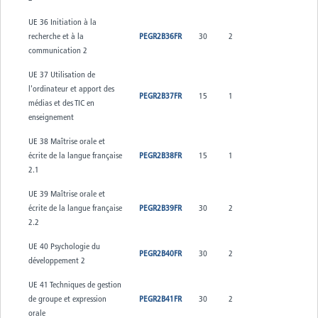
UE 36 Initiation à la
recherche et à la
PEGR2B36FR
30
2
communication 2
UE 37 Utilisation de
l'ordinateur et apport des
PEGR2B37FR
15
1
médias et des TIC en
enseignement
UE 38 Maîtrise orale et
écrite de la langue française
PEGR2B38FR
15
1
2.1
UE 39 Maîtrise orale et
écrite de la langue française
PEGR2B39FR
30
2
2.2
UE 40 Psychologie du
PEGR2B40FR
30
2
développement 2
UE 41 Techniques de gestion
de groupe et expression
PEGR2B41FR
30
2
orale