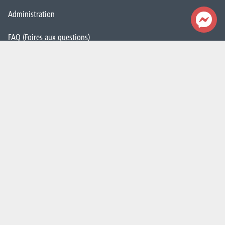
Administration
FAQ (Foires aux questions)
Presse
Espace Emploi
Étudiant·e·s
La HELHa recrute
JobDay
Newsletter
S'abonner