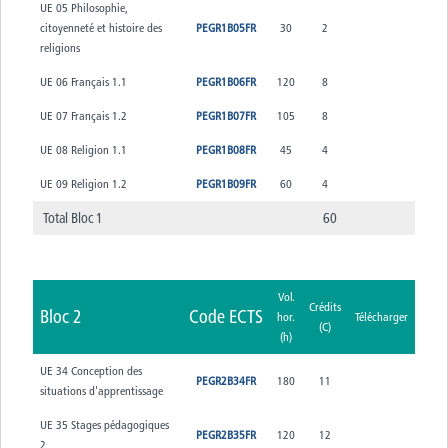
UE 05 Philosophie,
citoyenneté et histoire des
PEGR1B05FR
30
2
religions
UE 06 Français 1.1
PEGR1B06FR
120
8
UE 07 Français 1.2
PEGR1B07FR
105
8
UE 08 Religion 1.1
PEGR1B08FR
45
4
UE 09 Religion 1.2
PEGR1B09FR
60
4
Total Bloc 1
60
Vol.
Crédits
Bloc 2
Code ECTS
hor.
Télécharger
(C)
(h)
UE 34 Conception des
PEGR2B34FR
180
11
situations d'apprentissage
UE 35 Stages pédagogiques
PEGR2B35FR
120
12
2