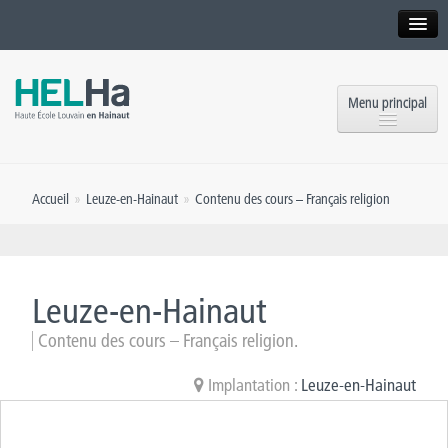
Interne
Alumni
Menu principal
International website
Formations
Institution
Accueil
»
Leuze-en-Hainaut
»
Contenu des cours – Français religion
Formation continue et Recherche
Implantations
Offres d’emploi
Service aux étudiants
Contact
Leuze-en-Hainaut
OEH
Presse
Contenu des cours – Français religion.
Rencontrez-nous
Implantation :
Leuze-en-Hainaut
Inscriptions