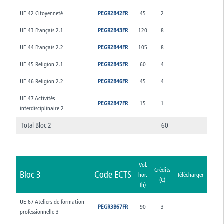
UE 42 Citoyenneté
PEGR2B42FR
45
2
UE 43 Français 2.1
PEGR2B43FR
120
8
UE 44 Français 2.2
PEGR2B44FR
105
8
UE 45 Religion 2.1
PEGR2B45FR
60
4
UE 46 Religion 2.2
PEGR2B46FR
45
4
UE 47 Activités
PEGR2B47FR
15
1
interdisciplinaire 2
Total Bloc 2
60
Vol.
Crédits
Bloc 3
Code ECTS
hor.
Télécharger
(C)
(h)
UE 67 Ateliers de formation
PEGR3B67FR
90
3
professionnelle 3