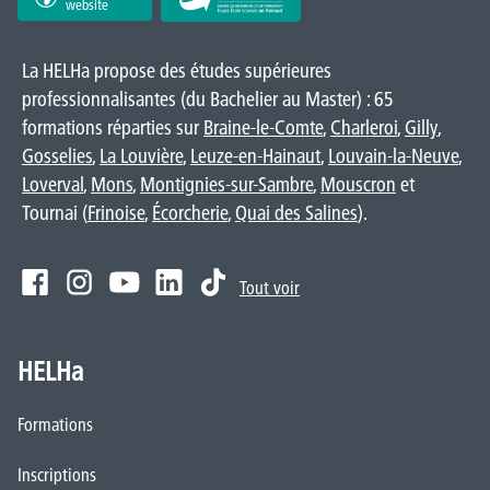
website
La HELHa propose des études supérieures
professionnalisantes (du Bachelier au Master) : 65
formations réparties sur
Braine-le-Comte
,
Charleroi
,
Gilly
,
Gosselies
,
La Louvière
,
Leuze-en-Hainaut
,
Louvain-la-Neuve
,
Loverval
,
Mons
,
Montignies-sur-Sambre
,
Mouscron
et
Tournai (
Frinoise
,
Écorcherie
,
Quai des Salines
).
Tout voir
HELHa
Formations
Inscriptions