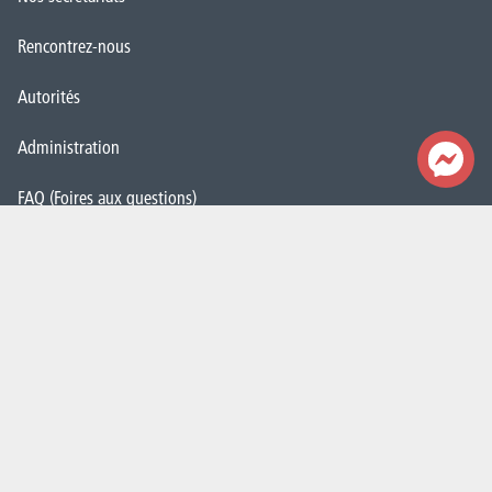
Rencontrez-nous
Autorités
Administration
FAQ (Foires aux questions)
Presse
Espace Emploi
Étudiant·e·s
La HELHa recrute
JobDay