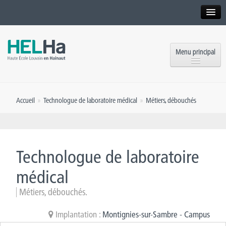
Interne
Alumni
Menu principal
International website
Formations
Institution
Accueil
»
Technologue de laboratoire médical
»
Métiers, débouchés
Formation continue et Recherche
Implantations
Offres d’emploi
Service aux étudiants
Contact
Technologue de laboratoire
OEH
Presse
médical
Rencontrez-nous
Métiers, débouchés.
Inscriptions
Implantation :
Montignies-sur-Sambre - Campus