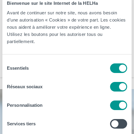
> Les différentes implantations et campus de la Haute École sont
Bienvenue sur le site Internet de la HELHa
fermés jusqu’au 16 août 2026 inclus. Nos équipes prennent un
Avant de continuer sur notre site, nous avons besoin
peu de repos pour vous revenir en pleine forme à la rentrée !
d’une autorisation « Cookies » de votre part. Les cookies
Cependant, notre plateforme d’inscription en ligne reste bien
nous aident à améliorer votre expérience en ligne.
accessible via l’onglet inscription. Il est donc possible de débuter
Utilisez les boutons pour les autoriser tous ou
partiellement.
une inscription pour […]
Arts, Business et Communication
CeREF
Éducation et Social
HELHa
Sélection
Santé et Technologies Médicales
Sciences, Technologies et Vivant
Essentiels
du
consentement
Réseaux sociaux
Personnalisation
Services tiers