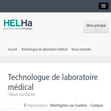
Interne
Alumni
Menu principal
International website
Formations
Institution
Accueil
»
Technologue de laboratoire médical
»
Nous contacter
Formation continue et Recherche
Implantations
Offres d’emploi
Service aux étudiants
Contact
Technologue de laboratoire
OEH
Presse
médical
Rencontrez-nous
Nous contacter.
Inscriptions
Implantation :
Montignies-sur-Sambre - Campus