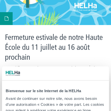
Fermeture estivale de notre Haute
École du 11 juillet au 16 août
prochain
> Les différentes implantations et campus de la Haute École sont
fermés jusqu’au 16 août 2026 inclus. Nos équipes prennent un
peu de repos pour vous revenir en pleine forme à la rentrée !
Cependant, notre plateforme d’inscription en ligne reste bien
Bienvenue sur le site Internet de la HELHa
accessible via l’onglet inscription. Il est donc possible de débuter
Avant de continuer sur notre site, nous avons besoin
une inscription pour […]
d’une autorisation « Cookies » de votre part. Les cookies
Arts, Business et Communication
CeREF
Éducation et Social
HELHa
nous aident à améliorer votre expérience en ligne.