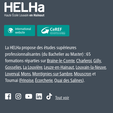
International
website
La HELHa propose des études supérieures
professionnalisantes (du Bachelier au Master) : 65
formations réparties sur
Braine-le-Comte
,
Charleroi
,
Gilly
,
Gosselies
,
La Louvière
,
Leuze-en-Hainaut
,
Louvain-la-Neuve
,
Loverval
,
Mons
,
Montignies-sur-Sambre
,
Mouscron
et
Tournai (
Frinoise
,
Écorcherie
,
Quai des Salines
).
Tout voir