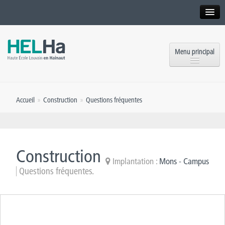
Interne
Alumni
Menu principal
International website
Formations
Institution
Accueil
»
Construction
»
Questions fréquentes
Formation continue et Recherche
Implantations
Offres d’emploi
Service aux étudiants
Contact
Construction
OEH
Implantation :
Mons - Campus
Presse
Questions fréquentes.
Rencontrez-nous
Inscriptions