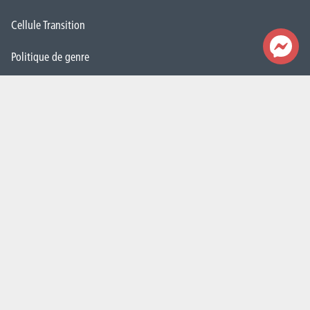
Cellule Transition
Politique de genre
Contacts
Nos secrétariats
Rencontrez-nous
Autorités
Administration
FAQ (Foires aux questions)
Presse