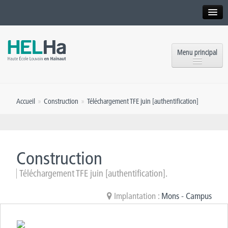
Interne
Alumni
Menu principal
International website
Formations
Institution
Accueil
»
Construction
»
Téléchargement TFE juin [authentification]
Formation continue et Recherche
Implantations
Offres d’emploi
Service aux étudiants
Contact
Construction
OEH
Presse
Téléchargement TFE juin [authentification].
Rencontrez-nous
Implantation :
Mons - Campus
Inscriptions