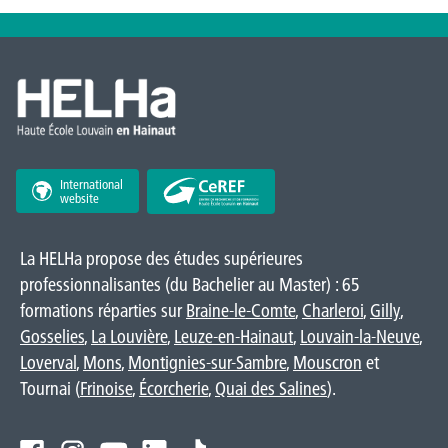
International
website
La HELHa propose des études supérieures
professionnalisantes (du Bachelier au Master) : 65
formations réparties sur
Braine-le-Comte
,
Charleroi
,
Gilly
,
Gosselies
,
La Louvière
,
Leuze-en-Hainaut
,
Louvain-la-Neuve
,
Loverval
,
Mons
,
Montignies-sur-Sambre
,
Mouscron
et
Tournai (
Frinoise
,
Écorcherie
,
Quai des Salines
).