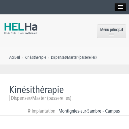
Interne
Alumni
Menu principal
International website
Formations
Institution
Accueil
»
Kinésithérapie
»
Dispenses/Master (passerelles)
Formation continue et Recherche
Implantations
Offres d’emploi
Service aux étudiants
Contact
Kinésithérapie
OEH
Presse
Dispenses/Master (passerelles).
Rencontrez-nous
Implantation :
Montignies-sur-Sambre - Campus
Inscriptions