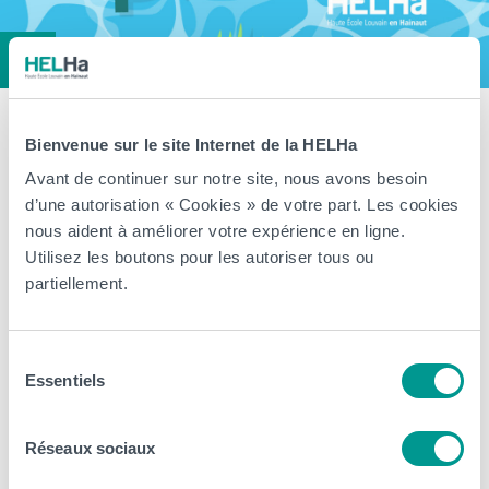
Fermeture estivale de notre Haute
Bienvenue sur le site Internet de la HELHa
École du 11 juillet au 16 août
Avant de continuer sur notre site, nous avons besoin
d’une autorisation « Cookies » de votre part. Les cookies
prochain
nous aident à améliorer votre expérience en ligne.
Utilisez les boutons pour les autoriser tous ou
> Les différentes implantations et campus de la Haute École sont
partiellement.
fermés jusqu’au 16 août 2026 inclus. Nos équipes prennent un
peu de repos pour vous revenir en pleine forme à la rentrée !
Sélection
Cependant, notre plateforme d’inscription en ligne reste bien
Essentiels
du
accessible via l’onglet inscription. Il est donc possible de débuter
consentement
une inscription pour […]
Réseaux sociaux
Arts, Business et Communication
CeREF
Éducation et Social
HELHa