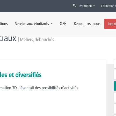
Institution
Formation 
tions
Service aux étudiants
OEH
Rencontrez-nous
Inscr
éciaux
Métiers, débouchés.
s et diversifiés
ation 3D, l’éventail des possibilités d’activités