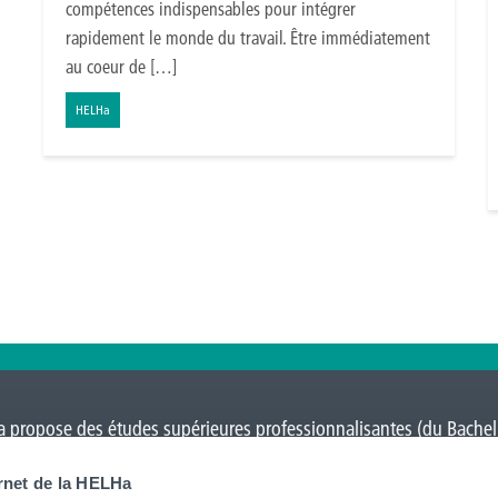
compétences indispensables pour intégrer
rapidement le monde du travail. Être immédiatement
au coeur de […]
HELHa
 propose des études supérieures professionnalisantes (du Bacheli
Charleroi
,
Gilly
,
Gosselies
,
La Louvière
,
Leuze-en-Hainaut
,
Louvain-l
ernet de la HELHa
on
et Tournai (
Frinoise
,
Écorcherie
,
Quai des Salines
).