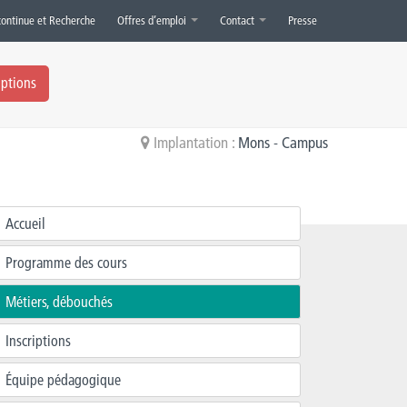
continue et Recherche
Offres d’emploi
Contact
Presse
iptions
Implantation :
Mons - Campus
Accueil
Programme des cours
Métiers, débouchés
Inscriptions
Équipe pédagogique