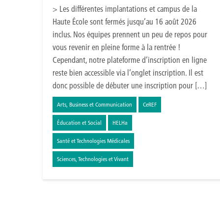
> Les différentes implantations et campus de la
Haute École sont fermés jusqu’au 16 août 2026
inclus. Nos équipes prennent un peu de repos pour
vous revenir en pleine forme à la rentrée !
Cependant, notre plateforme d’inscription en ligne
reste bien accessible via l’onglet inscription. Il est
donc possible de débuter une inscription pour […]
Arts, Business et Communication
CeREF
Éducation et Social
HELHa
Santé et Technologies Médicales
Sciences, Technologies et Vivant