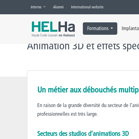
Interne
Alumni
International website
Accueil
»
Animation 3D et effets spéciaux
»
Métiers, débouchés
Formations
Implanta
Animation 3D et effets sp
Un métier aux débouchés multiple
En raison de la grande diversité du secteur de l’anim
professionnelles est très large.
Secteurs des studios d’animations 3D