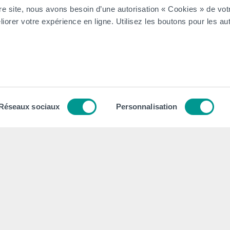
re site, nous avons besoin d’une autorisation « Cookies » de vot
iorer votre expérience en ligne. Utilisez les boutons pour les aut
Tout voir
tion
Contacts
tégique
Nos secrétariats
Réseaux sociaux
Personnalisation
 Collège et Organe de Gestion
Rencontrez-nous
ion institutionnel
Autorités
dagogique, Social et Culturel
Administration
 général des Études (RGE)
FAQ (Foires aux questions)
 Qualité
Presse
le numérique
Espace Emploi
ansition