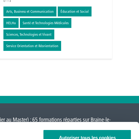
Arts, Business et Communication
Éducation et Social
HELHa
Santé et Technologies Médicales
Sciences, Technologies et Vivant
Service Orientation et Réorientation
er au Master) : 65 formations réparties sur
Braine-le-
a-Neuve
,
Loverval
,
Mons
,
Montignies-sur-Sambre
,
Autoriser tous les cookies