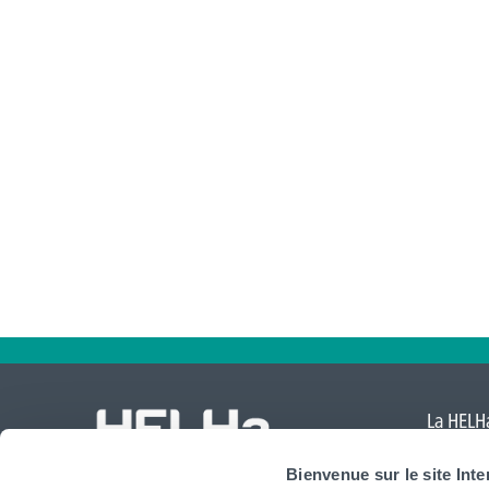
La HELHa
Comte
,
Bienvenue sur le site Int
Mouscr