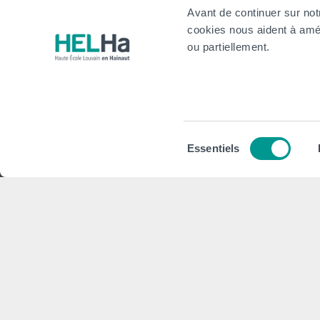
Avant de continuer sur not
International
cookies nous aident à amél
website
ou partiellement.
HELHa
Institu
Formations
Plan stra
Sélection
Essentiels
Inscriptions
Conseils,
du
consentement
Implantations
Plan d'act
Service aux étudiant·e·s
Projet Pé
Organisation des étudiant·e·s (OEH)
Règlement
Campus Charleroi
Démarche
Actualités
CAP vers 
Formation continue et recherche
Cellule Tr