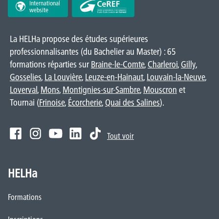
International
website
La HELHa propose des études supérieures
professionnalisantes (du Bachelier au Master) : 65
formations réparties sur
Braine-le-Comte
,
Charleroi
,
Gilly
,
Gosselies
,
La Louvière
,
Leuze-en-Hainaut
,
Louvain-la-Neuve
,
Loverval
,
Mons
,
Montignies-sur-Sambre
,
Mouscron
et
Tournai (
Frinoise
,
Écorcherie
,
Quai des Salines
).
Tout voir
HELHa
Formations