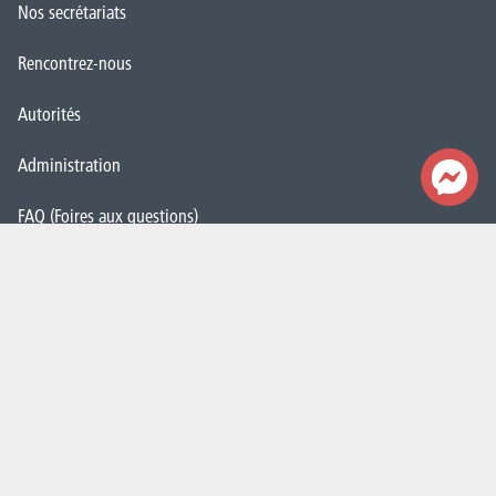
Nos secrétariats
Rencontrez-nous
Autorités
Administration
FAQ (Foires aux questions)
Presse
Espace Emploi
Étudiant·e·s
La HELHa recrute
JobDay