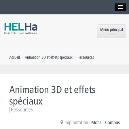
Interne
Alumni
Menu principal
International website
Formations
Institution
Accueil
»
Animation 3D et effets spéciaux
»
Ressources
Formation continue et Recherche
Implantations
Offres d’emploi
Service aux étudiants
Contact
Animation 3D et effets
OEH
Presse
spéciaux
Rencontrez-nous
Ressources.
Inscriptions
Implantation :
Mons - Campus