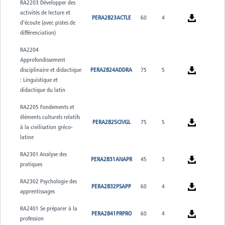
RA2203 Développer des
activités de lecture et
PERA2B23ACTLE
60
4
d'écoute (avec pistes de
différenciation)
RA2204
Approfondissement
disciplinaire et didactique
PERA2B24ADDRA
75
5
: Linguistique et
didactique du latin
RA2205 Fondements et
éléments culturels relatifs
PERA2B25CIVGL
75
5
à la civilisation gréco-
latine
RA2301 Analyse des
PERA2B31ANAPR
45
3
pratiques
RA2302 Psychologie des
PERA2B32PSAPP
60
4
apprentissages
RA2401 Se préparer à la
PERA2B41PRPRO
60
4
profession