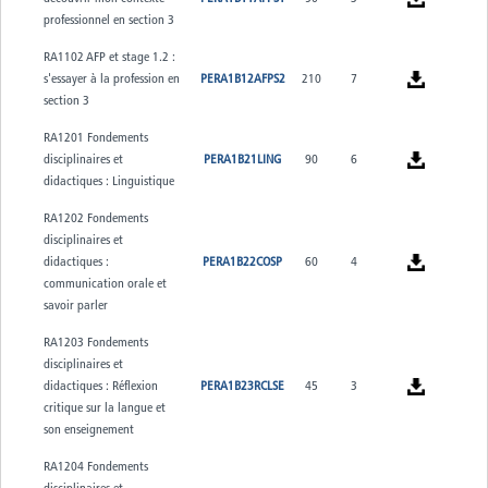
professionnel en section 3
RA1102 AFP et stage 1.2 :
s'essayer à la profession en
PERA1B12AFPS2
210
7
section 3
RA1201 Fondements
disciplinaires et
PERA1B21LING
90
6
didactiques : Linguistique
RA1202 Fondements
disciplinaires et
didactiques :
PERA1B22COSP
60
4
communication orale et
savoir parler
RA1203 Fondements
disciplinaires et
didactiques : Réflexion
PERA1B23RCLSE
45
3
critique sur la langue et
son enseignement
RA1204 Fondements
disciplinaires et