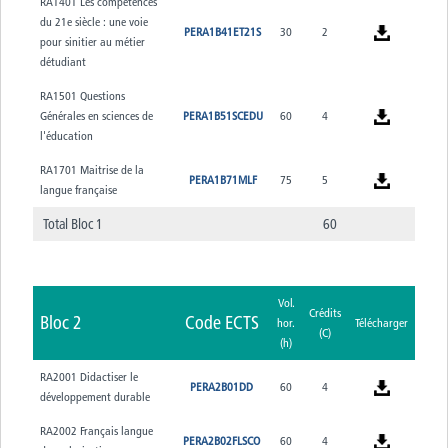
RA1401 Les compétences
du 21e siècle : une voie
PERA1B41ET21S
30
2
pour sinitier au métier
détudiant
RA1501 Questions
Générales en sciences de
PERA1B51SCEDU
60
4
l'éducation
RA1701 Maitrise de la
PERA1B71MLF
75
5
langue française
Total Bloc 1
60
Vol.
Crédits
Bloc 2
Code ECTS
hor.
Télécharger
(C)
(h)
RA2001 Didactiser le
PERA2B01DD
60
4
développement durable
RA2002 Français langue
PERA2B02FLSCO
60
4