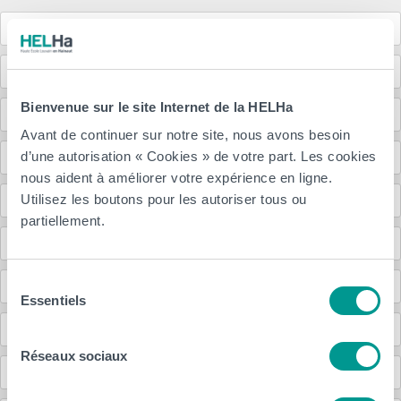
Accueil
Implantations
Bienvenue sur le site Internet de la HELHa
Programme des cours
Avant de continuer sur notre site, nous avons besoin
Passerelles
d’une autorisation « Cookies » de votre part. Les cookies
nous aident à améliorer votre expérience en ligne.
Métiers, débouchés
Utilisez les boutons pour les autoriser tous ou
partiellement.
Etudier à l’étranger
Sélection
Agenda et événements
Essentiels
du
consentement
Liens
Réseaux sociaux
Inscriptions