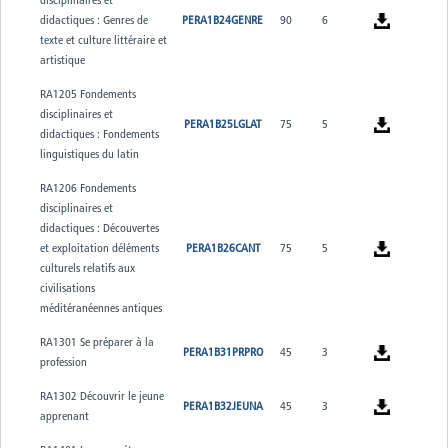
didactiques : Genres de
PERA1B24GENRE
90
6
texte et culture littéraire et
artistique
RA1205 Fondements
disciplinaires et
PERA1B25LGLAT
75
5
didactiques : Fondements
linguistiques du latin
RA1206 Fondements
disciplinaires et
didactiques : Découvertes
et exploitation déléments
PERA1B26CANT
75
5
culturels relatifs aux
civilisations
méditéranéennes antiques
RA1301 Se préparer à la
PERA1B31PRPRO
45
3
profession
RA1302 Découvrir le jeune
PERA1B32JEUNA
45
3
apprenant