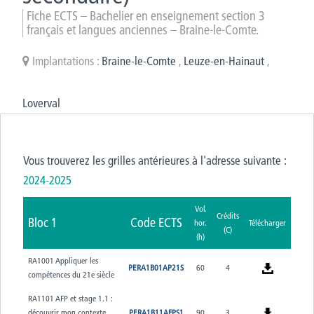
Fiche ECTS – Bachelier en enseignement section 3
français et langues anciennes – Braine-le-Comte.
Implantations :
Braine-le-Comte
,
Leuze-en-Hainaut
,
Loverval
Vous trouverez les grilles antérieures à l'adresse suivante :
2024-2025
Vol.
Crédits
Bloc 1
Code ECTS
hor.
Télécharger
(C)
(h)
RA1001 Appliquer les
PERA1B01AP21S
60
4
compétences du 21e siècle
RA1101 AFP et stage 1.1 :
découvrir mon contexte
PERA1B11AFPS1
90
3