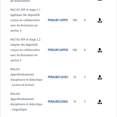
de scolarisation
RA2101 AFP et stage 2.1 :
appliquer des dispositifs
conçus en collaboration
PERA2B11AFPS1
180
6
avec les formateurs en
section 3
RA2102 AFP et stage 2.2 :
adapter des dispositifs
conçus en collaboration
PERA2B12AFPS2
180
6
avec les formateurs en
section 3
RA2201
Approfondissement
PERA2B21LECEC
75
5
disciplinaire et didactique
: Lecture et écriture
RA2202
Approfondissement
PERA2B22LING2
75
5
disciplinaire et didactique
: Linguistique