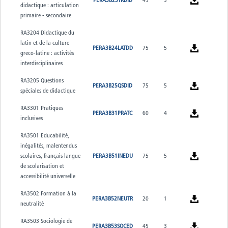
didactique : articulation
primaire - secondaire
RA3204 Didactique du
latin et de la culture
PERA3B24LATDD
75
5
greco-latine : activités
interdisciplinaires
RA3205 Questions
PERA3B25QSDID
75
5
spéciales de didactique
RA3301 Pratiques
PERA3B31PRATC
60
4
inclusives
RA3501 Educabilité,
inégalités, malentendus
scolaires, français langue
PERA3B51INEDU
75
5
de scolarisation et
accessibilité universelle
RA3502 Formation à la
PERA3B52NEUTR
20
1
neutralité
RA3503 Sociologie de
PERA3B53SOCED
45
3