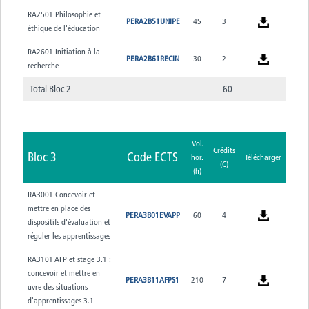
RA2501 Philosophie et
PERA2B51UNIPE
45
3
éthique de l'éducation
RA2601 Initiation à la
PERA2B61RECIN
30
2
recherche
Total Bloc 2
60
Vol.
Crédits
Bloc 3
Code ECTS
hor.
Télécharger
(C)
(h)
RA3001 Concevoir et
mettre en place des
PERA3B01EVAPP
60
4
dispositifs d'évaluation et
réguler les apprentissages
RA3101 AFP et stage 3.1 :
concevoir et mettre en
PERA3B11AFPS1
210
7
uvre des situations
d'apprentissages 3.1