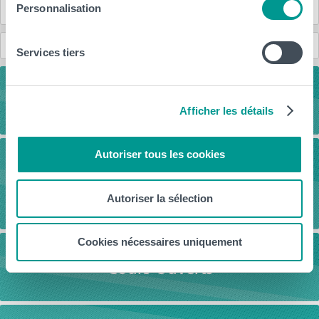
Personnalisation
Anciennes et anciens étudiants (Alumni)
Contact
Services tiers
Télécharge les brochures
Afficher les détails
Autoriser tous les cookies
GO TEACHING – Adultes en reprise
d’études
Autoriser la sélection
Cookies nécessaires uniquement
Cours Ouverts