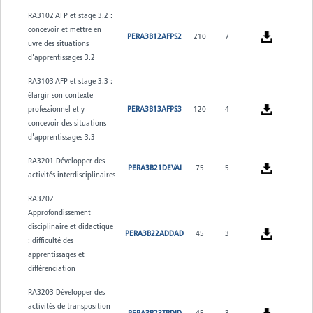
RA3102 AFP et stage 3.2 :
concevoir et mettre en
PERA3B12AFPS2
210
7
uvre des situations
d'apprentissages 3.2
RA3103 AFP et stage 3.3 :
élargir son contexte
professionnel et y
PERA3B13AFPS3
120
4
concevoir des situations
d'apprentissages 3.3
RA3201 Développer des
PERA3B21DEVAI
75
5
activités interdisciplinaires
RA3202
Approfondissement
disciplinaire et didactique
PERA3B22ADDAD
45
3
: difficulté des
apprentissages et
différenciation
RA3203 Développer des
activités de transposition
PERA3B23TRDID
45
3