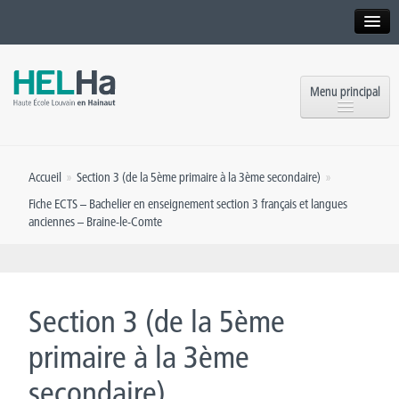
Interne
Alumni
Menu principal
International website
Formations
Institution
Accueil
»
Section 3 (de la 5ème primaire à la 3ème secondaire)
»
Formation continue et Recherche
Implantations
Fiche ECTS – Bachelier en enseignement section 3 français et langues
anciennes – Braine-le-Comte
Offres d’emploi
Service aux étudiants
Contact
OEH
Presse
Section 3 (de la 5ème
Rencontrez-nous
primaire à la 3ème
Inscriptions
secondaire)